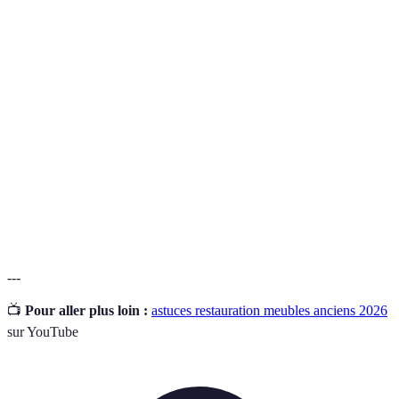
Terme
Définition
Processus d'amélioration ou de réparation d'un
Restauration
meuble afin de lui redonner son aspect d'origine.
Finition d'un meuble qui témoigne de son âge,
Patine
créée naturellement par le temps et l'utilisation.
Revêtement de protection appliqué sur le bois pour
Vernis
le sceller et le protéger des dommages.
---
📺
Pour aller plus loin :
astuces restauration meubles anciens 2026
sur YouTube