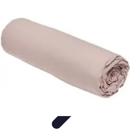
Restauration Meubles Anciens
Conseils et Astuces
Techniques de Restauration
Conseils de
Restauration
Tutoriels
Tendances
Restauration Meubles Anciens