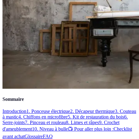
Sommaire
Introduction
1. Ponceuse électrique
2. Décapeur thermique
3. Couteau
à mastic
4. Chiffons en microfibre
5. Kit de restauration du bois
6.
Serre-joints
7. Pinceau et rouleau
8. Limes et râpes
9. Crochet
d'ameublement
10. Niveau à bulle
📺 Pour aller plus loin :
Checklist
avant achat
Glossaire
FAQ