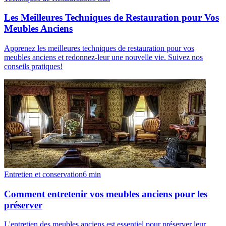
Les Meilleures Techniques de Restauration pour Vos
Meubles Anciens
Apprenez les meilleures techniques de restauration pour vos
meubles anciens et redonnez-leur une nouvelle vie. Suivez nos
conseils pratiques!
Entretien et conservation
6
min
Comment entretenir vos meubles anciens pour les
préserver
L'entretien des meubles anciens est essentiel pour préserver leur