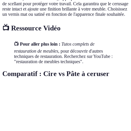
de scellant pour protéger votre travail. Cela garantira que le cerusage
reste intact et ajoute une finition brillante à votre meuble. Choisissez
un vernis mat ou satiné en fonction de l'apparence finale souhaitée.
📺 Ressource Vidéo
📺 Pour aller plus loin :
Tutos complets de
restauration de meubles
, pour découvrir d'autres
techniques de restauration. Recherchez sur YouTube :
"restauration de meubles techniques".
Comparatif : Cire vs Pâte à ceruser
Critère
Cire blanche
Pâte à ceruser
Verdict
Facilité
Moyenne
Facile
Pâte à ceruser
Résultat
Authentique
Moderne
Pâte à ceruser