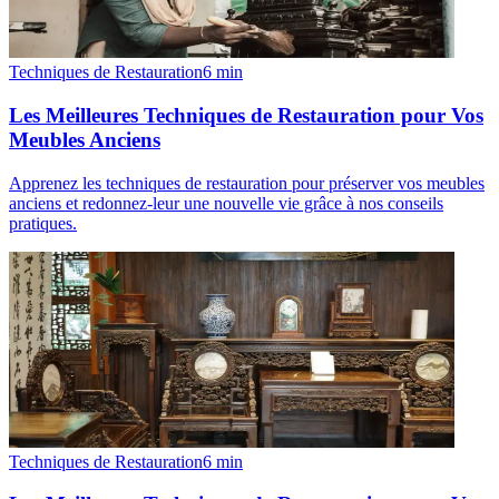
Techniques de Restauration
6
min
Les Meilleures Techniques de Restauration pour Vos
Meubles Anciens
Apprenez les techniques de restauration pour préserver vos meubles
anciens et redonnez-leur une nouvelle vie grâce à nos conseils
pratiques.
Techniques de Restauration
6
min