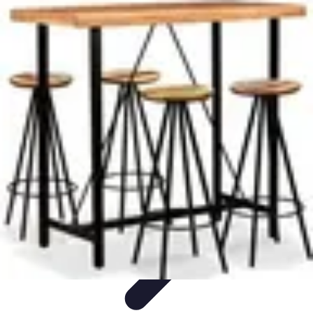
Restauration Meubles Anciens
Conseils et Astuces
Techniques de Restauration
Conseils de
Restauration
Tutoriels
Tendances
Restauration Meubles Anciens