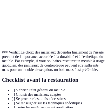
Coût
Élevé
Faible
Modéré
Facilité de
Difficile
Facile
Facilité variable
travail
Finition
Oui
Non
Parfois
naturelle
### Verdict Le choix des matériaux dépendra finalement de l'usage
prévu et de l'importance accordée à la durabilité et à l'esthétique du
meuble. Par exemple, si vous souhaitez restaurer un meuble à usage
quotidien, des panneaux de contreplaqué peuvent être suffisants,
mais pour un meuble d'exception, un bois massif est préférable.
Checklist avant la restauration
[ ] Vérifier l’état général du meuble
[ ] Choisir des matériaux adaptés
[ ] Se procurer les outils nécessaires
[ ] Se renseigner sur les techniques spécifiques
[ ] Tester les matériaux avant application