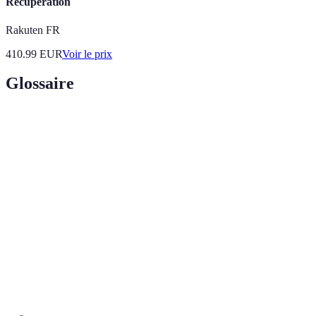
Récupération
Rakuten FR
410.99
EUR
Voir le prix
Glossaire
Terme
Définition
Produit appliqué sur une surface pour la protéger
Finition
et la beautifier.
Finition vieillie qui donne un aspect ancien au
Patine
meuble.
Professionnel qui répare et restaure des meubles
Restaurateur
ou objets anciens.