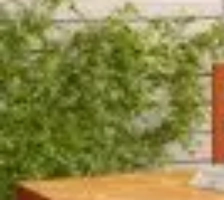
Restauration Meubles Anciens
Conseils et Astuces
Techniques de Restauration
Conseils de Restaurati
Restauration Meubles Anciens