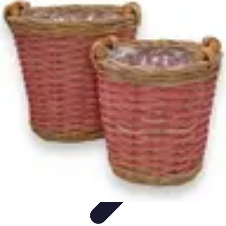
Restauration Meubles Anciens
Conseils et Astuces
Techniques de Restauration
Conseils de
Restauration
Tutoriels
Tendances
Restauration Meubles Anciens