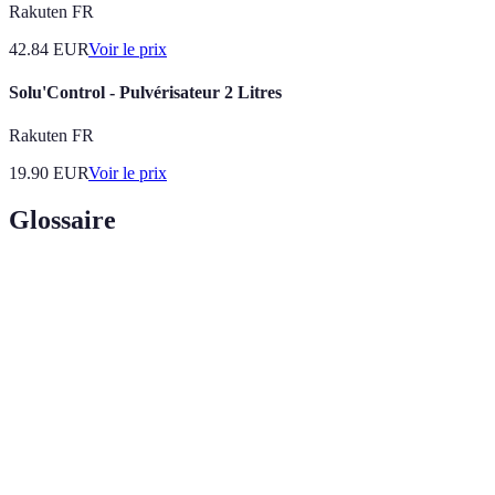
Rakuten FR
42.84
EUR
Voir le prix
Solu'Control - Pulvérisateur 2 Litres
Rakuten FR
19.90
EUR
Voir le prix
Glossaire
Terme
Définition
Cire
Produit naturel utilisé pour nourrir et protéger le bois.
d'abeille
Colle à
Adhésif conçu spécifiquement pour le collage du bois.
bois
Finition liquide qui sèche pour protéger le bois et