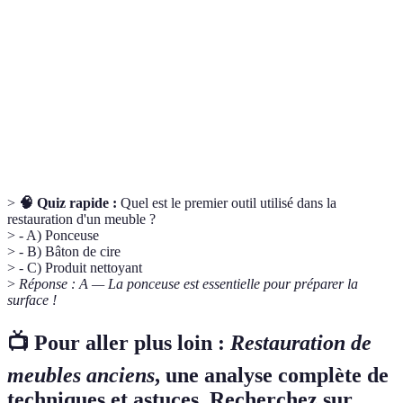
de cire
permettant une finition invisible.
Technique de broyage de surfaces pour les lisser ou les
Ponçage
préparer à une finition.
Produit appliqué sur le bois pour le protéger et embellir
Finition
son apparence.
>
🧠 Quiz rapide :
Quel est le premier outil utilisé dans la
restauration d'un meuble ?
> - A) Ponceuse
> - B) Bâton de cire
> - C) Produit nettoyant
>
Réponse : A — La ponceuse est essentielle pour préparer la
surface !
📺 Pour aller plus loin :
Restauration de
meubles anciens
, une analyse complète de
techniques et astuces. Recherchez sur