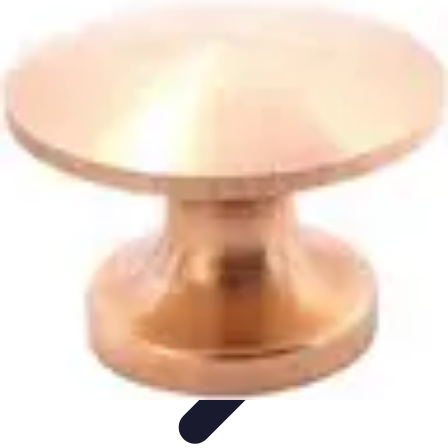
Restauration Meubles Anciens
Conseils et Astuces
Techniques de Restauration
Conseils de
Restauration
Tutoriels
Tendances
Restauration Meubles Anciens