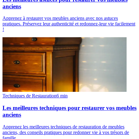
anciens
Apprenez à restaurer vos meubles anciens avec nos astuces
pratiques. Préservez leur authenticité et redonnez-leur vie facilement
!
Techniques de Restauration
6
min
Les meilleures techniques pour restaurer vos meubles
anciens
Apprenez les meilleures techniques de restauration de meubles
anciens, des conseils pratiques pour redonner vie à vos trésors de
famille.