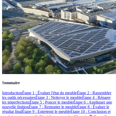
Sommaire
Introduction
Étape 1 : Évaluer l'état du meuble
Étape 2 : Rassembler
les outils nécessaires
Étape 3 : Nettoyer le meuble
Étape 4 : Réparer
les imperfections
Étape 5 : Poncer le meuble
Étape 6 : Appliquer une
nouvelle finition
Étape 7 : Remonter le meuble
Étape 8 : Évaluer le
résultat final
Étape 9 : Entretenir le meuble
Étape 10 : Conclusion et