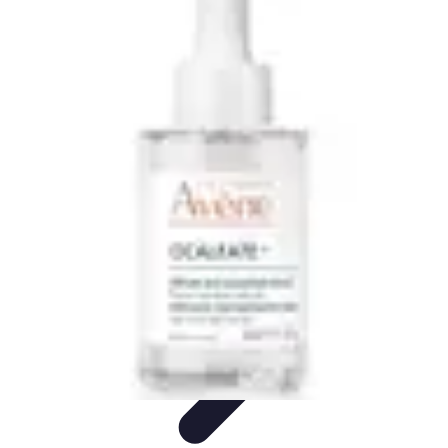
Restauration Meubles Anciens
Conseils et Astuces
Techniques de Restauration
Conseils de
Restauration
Tutoriels
Tendances
Restauration Meubles Anciens