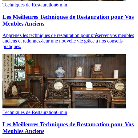
Techniques de Restauration
6
min
Les Meilleures Techniques de Restauration pour Vos
Meubles Anciens
Apprenez les techniques de restauration pour préserver vos meubles
anciens et redonnez-leur une nouvelle vie grâce à nos conseils
pratiques.
Techniques de Restauration
6
min
Les Meilleures Techniques de Restauration pour Vos
Meubles Anciens