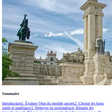
Sommaire
Introduction
1. Évaluer l'état du meuble ancien
2. Choisir les bons
outils et matériaux
3. Nettoyer en profondeur
4. Réparer les