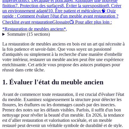
imperfections
5. Décapage et ponçage
6. Appliquer une nouvelle
finition
7. Protection des surfaces
8. Éviter la surexposition
9. Créer
un environnement adapté
10. Être patient et méticuleux
🧠 Quiz
rapide : Comment évaluer l'état d'un meuble avant restauration ?
Checklist avant restauration
Glossaire
📺 Pour aller plus loin :
*Restauration de meubles anciens*,
Sommaire
(
15
sections
)
La restauration de meubles anciens en bois est un art qui nécessite à
la fois patience et savoir-faire. Que vous soyez un passionné
d'antiquités ou simplement à la recherche d'une manière d'embellir
votre intérieur, restaurer un meuble ancien peut être une expérience
enrichissante. Cet article vous propose des astuces pratiques pour
réussir dans cette tâche.
1. Évaluer l'état du meuble ancien
Avant de commencer toute restauration, il est crucial d'évaluer l'état
du meuble. Examinez soigneusement la structure pour détecter les
fissures, les éraflures ou les dommages causés par des insectes.
Prenez des notes sur les défauts visibles. Parfois, il suffit d'un bon
nettoyage pour révéler la beauté d'un meuble. En 2026, la tendance
est d’allier restauration et valorisation sociétale, et un meuble
restauré peut devenir un véritable symbole de durabilité et de style.