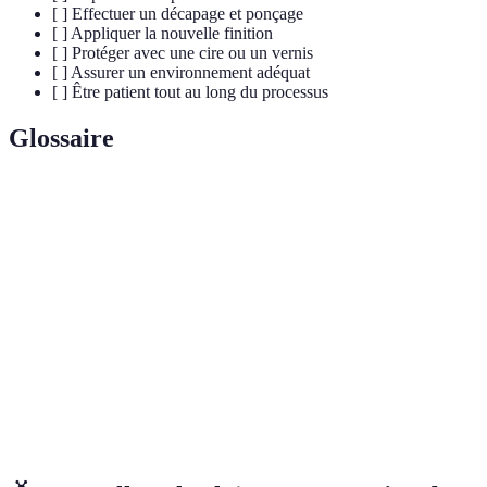
[ ] Effectuer un décapage et ponçage
[ ] Appliquer la nouvelle finition
[ ] Protéger avec une cire ou un vernis
[ ] Assurer un environnement adéquat
[ ] Être patient tout au long du processus
Glossaire
Terme
Définition
Processus d'élimination de l'ancienne finition d'un
Décapage
meuble.
Pâte à
Produit utilisé pour remplir les fissures et
bois
imperfections du bois.
Cire
Produit naturel utilisé pour la finition et la protection
d'abeille
des meubles en bois.