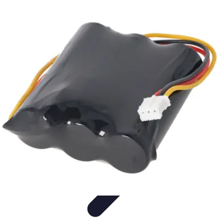
Restauration Meubles Anciens
Conseils et Astuces
Techniques de Restauration
Conseils de
Restauration
Tutoriels
Tendances
Restauration Meubles Anciens