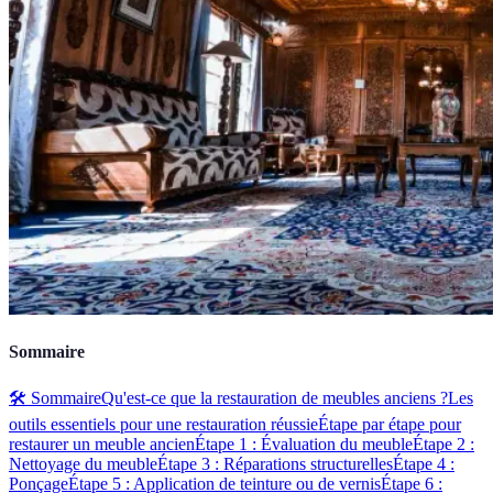
Sommaire
🛠️ Sommaire
Qu'est-ce que la restauration de meubles anciens ?
Les
outils essentiels pour une restauration réussie
Étape par étape pour
restaurer un meuble ancien
Étape 1 : Évaluation du meuble
Étape 2 :
Nettoyage du meuble
Étape 3 : Réparations structurelles
Étape 4 :
Ponçage
Étape 5 : Application de teinture ou de vernis
Étape 6 :