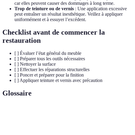
car elles peuvent causer des dommages à long terme.
Trop de teinture ou de vernis
: Une application excessive
peut entraîner un résultat inesthétique. Veillez à appliquer
uniformément et à essuyer l’excédent.
Checklist avant de commencer la
restauration
[ ] Évaluer l’état général du meuble
[ ] Préparer tous les outils nécessaires
[ ] Nettoyer la surface
[ ] Effectuer les réparations structurelles
[ ] Poncer et préparer pour la finition
[ ] Appliquer teinture et vernis avec précaution
Glossaire
Terme
Définition
Aspect vieilli d'un meuble, souvent désiré dans le
Patine
mobilier ancien.