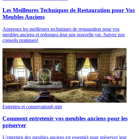
Les Meilleures Techniques de Restauration pour Vos
Meubles Anciens
Apprenez les meilleures techniques de restauration pour vos
meubles anciens et redonnez-leur une nouvelle vie. Suivez nos
conseils pratiques!
Entretien et conservation
6
min
Comment entretenir vos meubles anciens pour les
préserver
L'entretien des meubles anciens est essentiel pour préserver leur