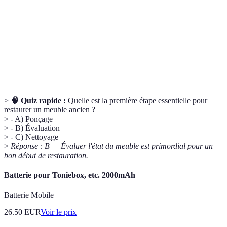
Ensemble de pièces métalliques utilisées pour
Quincaillerie
l'assemblage de meubles.
Produit appliqué sur le bois pour le protéger et
Finition
l’embellir.
>
🧠 Quiz rapide :
Quelle est la première étape essentielle pour
restaurer un meuble ancien ?
> - A) Ponçage
> - B) Évaluation
> - C) Nettoyage
>
Réponse : B — Évaluer l'état du meuble est primordial pour un
bon début de restauration.
Batterie pour Toniebox, etc. 2000mAh
Batterie Mobile
26.50
EUR
Voir le prix