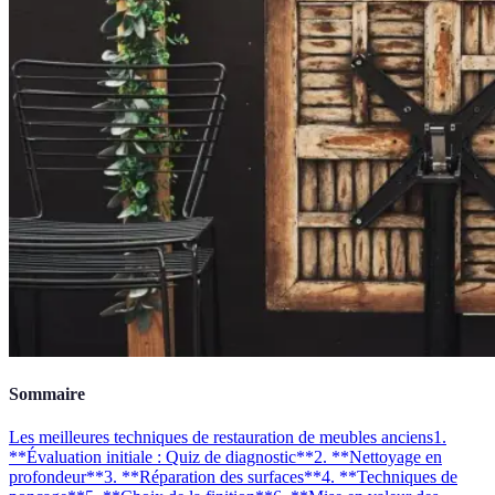
Sommaire
Les meilleures techniques de restauration de meubles anciens
1.
**Évaluation initiale : Quiz de diagnostic**
2. **Nettoyage en
profondeur**
3. **Réparation des surfaces**
4. **Techniques de