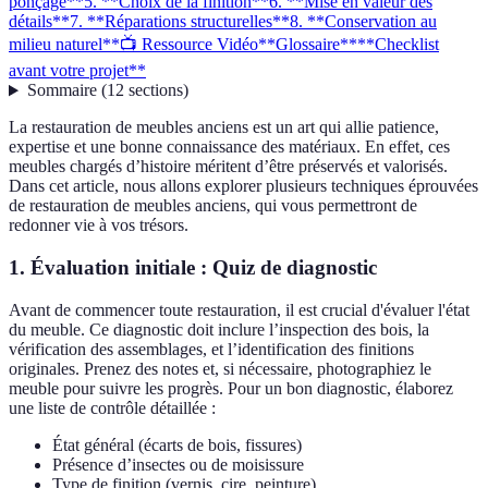
ponçage**
5. **Choix de la finition**
6. **Mise en valeur des
détails**
7. **Réparations structurelles**
8. **Conservation au
milieu naturel**
📺 Ressource Vidéo
**Glossaire**
**Checklist
avant votre projet**
Sommaire
(
12
sections
)
La restauration de meubles anciens est un art qui allie patience,
expertise et une bonne connaissance des matériaux. En effet, ces
meubles chargés d’histoire méritent d’être préservés et valorisés.
Dans cet article, nous allons explorer plusieurs techniques éprouvées
de restauration de meubles anciens, qui vous permettront de
redonner vie à vos trésors.
1.
Évaluation initiale : Quiz de diagnostic
Avant de commencer toute restauration, il est crucial d'évaluer l'état
du meuble. Ce diagnostic doit inclure l’inspection des bois, la
vérification des assemblages, et l’identification des finitions
originales. Prenez des notes et, si nécessaire, photographiez le
meuble pour suivre les progrès. Pour un bon diagnostic, élaborez
une liste de contrôle détaillée :
État général (écarts de bois, fissures)
Présence d’insectes ou de moisissure
Type de finition (vernis, cire, peinture)