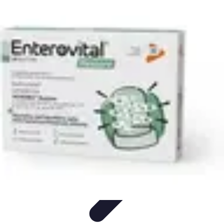
Restauration Meubles Anciens
Conseils et Astuces
Techniques de Restauration
Conseils de
Restauration
Tutoriels
Tendances
Restauration Meubles Anciens