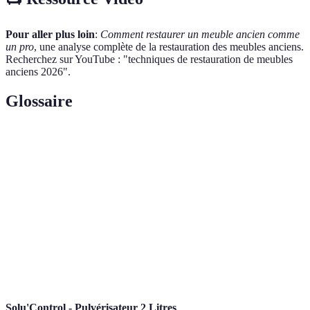
Pour aller plus loin
:
Comment restaurer un meuble ancien comme
un pro
, une analyse complète de la restauration des meubles anciens.
Recherchez sur YouTube : "techniques de restauration de meubles
anciens 2026".
Glossaire
Terme
Définition
Action de lisser une surface à l’aide de papier
Poncage
abrasif.
Patine
Finition qui donne un aspect vieilli à un meuble.
Méthode de fixation des différentes parties d’un
Assemblage
meuble.
Solu'Control - Pulvérisateur 2 Litres