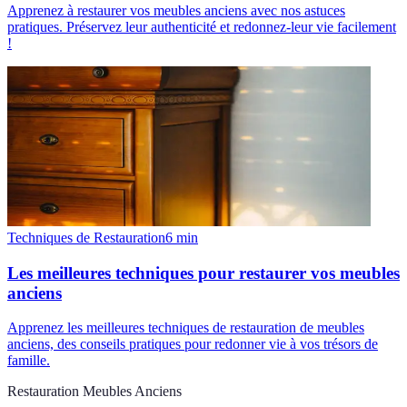
Apprenez à restaurer vos meubles anciens avec nos astuces
pratiques. Préservez leur authenticité et redonnez-leur vie facilement
!
Techniques de Restauration
6
min
Les meilleures techniques pour restaurer vos meubles
anciens
Apprenez les meilleures techniques de restauration de meubles
anciens, des conseils pratiques pour redonner vie à vos trésors de
famille.
Restauration Meubles Anciens