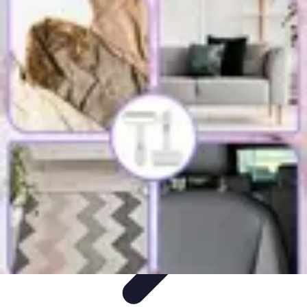
Restauration Meubles Anciens
Conseils et Astuces
Techniques de Restauration
Conseils de
Restauration
Tutoriels
Tendances
Restauration Meubles Anciens