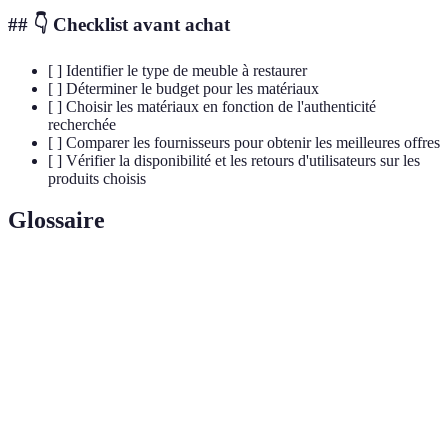
## 👇
Checklist avant achat
[ ] Identifier le type de meuble à restaurer
[ ] Déterminer le budget pour les matériaux
[ ] Choisir les matériaux en fonction de l'authenticité
recherchée
[ ] Comparer les fournisseurs pour obtenir les meilleures offres
[ ] Vérifier la disponibilité et les retours d'utilisateurs sur les
produits choisis
Glossaire
Terme
Définition
Matériaux de
Matériaux utilisés pour rénover et restaurer des
restauration
meubles anciens.
Produit appliqué sur le bois pour le protéger et
Finition
enrichir son apparence.