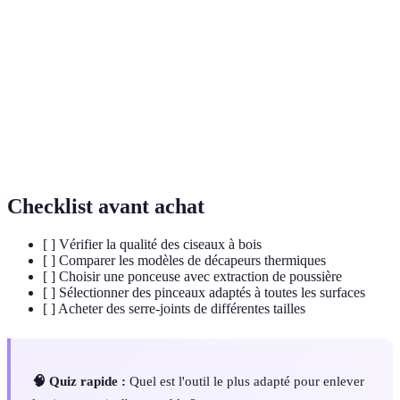
Décapage
Technique utilisant la chaleur pour enlever la
thermique
peinture
Ponçage
Action de frotter une surface pour la lisser
Substance naturelle utilisée pour protection et
Cire
finition
Checklist avant achat
[ ] Vérifier la qualité des ciseaux à bois
[ ] Comparer les modèles de décapeurs thermiques
[ ] Choisir une ponceuse avec extraction de poussière
[ ] Sélectionner des pinceaux adaptés à toutes les surfaces
[ ] Acheter des serre-joints de différentes tailles
🧠 Quiz rapide :
Quel est l'outil le plus adapté pour enlever