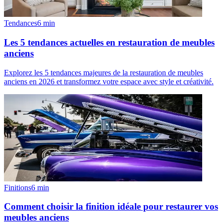
Tendances
6
min
Les 5 tendances actuelles en restauration de meubles
anciens
Explorez les 5 tendances majeures de la restauration de meubles
anciens en 2026 et transformez votre espace avec style et créativité.
Finitions
6
min
Comment choisir la finition idéale pour restaurer vos
meubles anciens