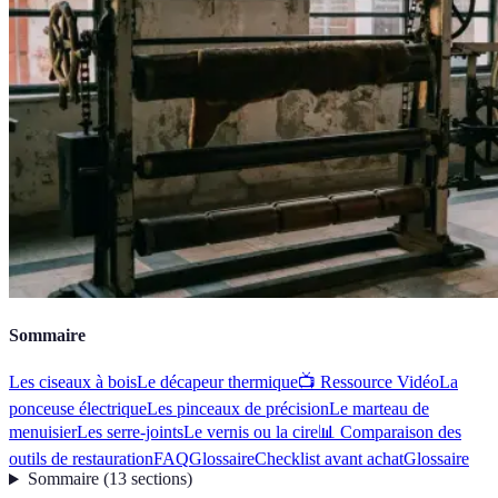
Sommaire
Les ciseaux à bois
Le décapeur thermique
📺 Ressource Vidéo
La
ponceuse électrique
Les pinceaux de précision
Le marteau de
menuisier
Les serre-joints
Le vernis ou la cire
📊 Comparaison des
outils de restauration
FAQ
Glossaire
Checklist avant achat
Glossaire
Sommaire
(
13
sections
)