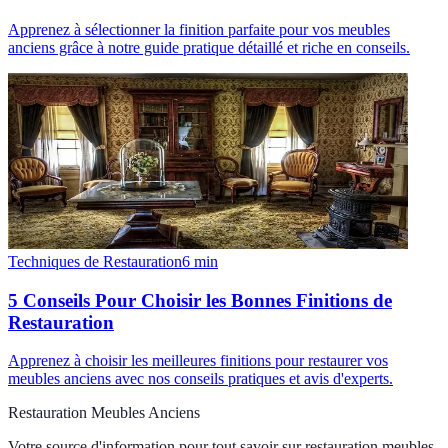
Apprenez à sélectionner la finition parfaite pour vos meubles
anciens grâce à notre guide pratique détaillé et riche en conseils.
Techniques de Restauration
6
min
5 Conseils Pour Choisir les Bonnes Finitions de
Restauration
Apprenez à choisir les meilleures finitions pour restaurer vos
meubles anciens avec nos conseils pratiques et avis d'experts.
Restauration Meubles Anciens
Votre source d'information pour tout savoir sur
restauration meubles