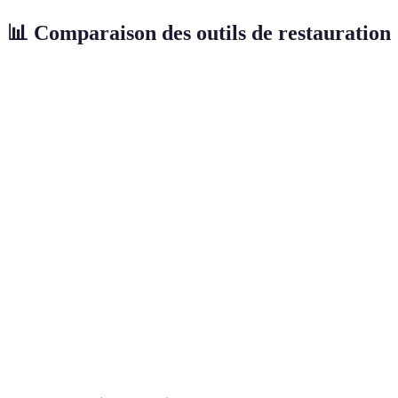
📊 Comparaison des outils de restauration
Outil
Application
Avantage principal
Prix moyen
Ciseau à
Sculpter,
Précision
20-50 €
bois
ajuster
Décapeur
Enlever
Efficacité
30-100 €
thermique
peinture/varnis
Ponceuse
Lisser surfaces
Rapide
50-150 €
électrique
Pinceaux
Application de
de
Finition fine
10-30 €
finition
précision