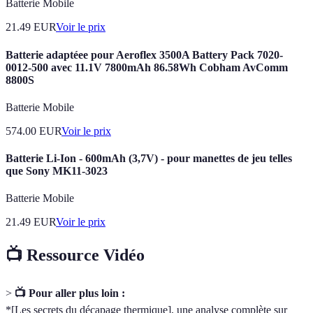
Batterie Mobile
21.49
EUR
Voir le prix
Batterie adaptéee pour Aeroflex 3500A Battery Pack 7020-
0012-500 avec 11.1V 7800mAh 86.58Wh Cobham AvComm
8800S
Batterie Mobile
574.00
EUR
Voir le prix
Batterie Li-Ion - 600mAh (3,7V) - pour manettes de jeu telles
que Sony MK11-3023
Batterie Mobile
21.49
EUR
Voir le prix
📺 Ressource Vidéo
>
📺 Pour aller plus loin :
*[Les secrets du décapage thermique], une analyse complète sur