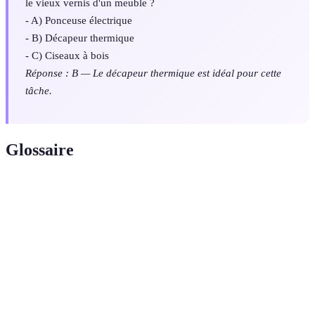
le vieux vernis d'un meuble ?
- A) Ponceuse électrique
- B) Décapeur thermique
- C) Ciseaux à bois
Réponse : B — Le décapeur thermique est idéal pour cette
tâche.
Glossaire
Terme
Définition
Décapage
Procédé utilisant la chaleur pour enlever les
thermique
couches de peinture anciennes.
Action de rendre une surface lisse et uniforme par
Ponçage
frottement.