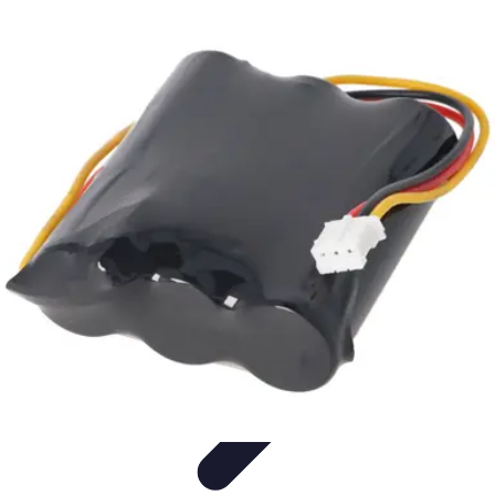
Restauration Meubles Anciens
Conseils et Astuces
Techniques de Restauration
Conseils de
Restauration
Tutoriels
Tendances
Restauration Meubles Anciens