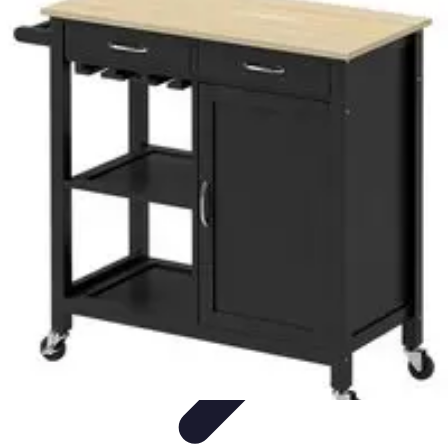
Restauration Meubles Anciens
Conseils et Astuces
Techniques de Restauration
Conseils de
Restauration
Tutoriels
Tendances
Restauration Meubles Anciens