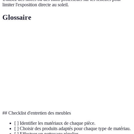
limiter l'exposition directe au soleil.
Glossaire
Terme
Définition
Effet de vieillissement naturel d'une surface, souvent
Patine
recherché dans les meubles anciens.
Couche protectrice transparente appliquée sur le bois
Vernis
pour le protéger.
Processus de suppression des anciennes couches de
Décapage
peinture ou de vernis pour en renouveler l'apparence.
## Checklist d'entretien des meubles
[ ] Identifier les matériaux de chaque pièce.
[ ] Choisir des produits adaptés pour chaque type de matériau.
[ ] Effectuer un nettoyage régulier.