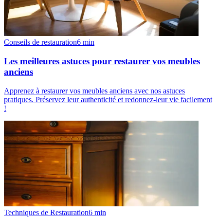
Conseils de restauration
6
min
Les meilleures astuces pour restaurer vos meubles
anciens
Apprenez à restaurer vos meubles anciens avec nos astuces
pratiques. Préservez leur authenticité et redonnez-leur vie facilement
!
Techniques de Restauration
6
min