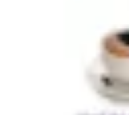
Restauration Meubles Anciens
Conseils et Astuces
Techniques de Restauration
Conseils de Restaurati
Restauration Meubles Anciens